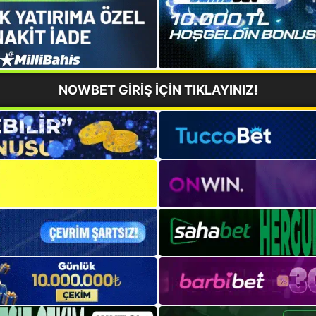
NOWBET GİRİŞ İÇİN TIKLAYINIZ!