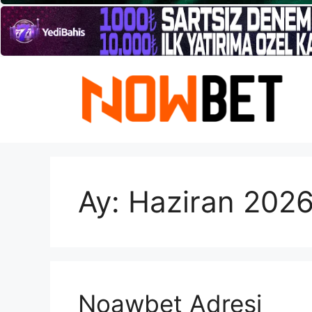
İçeriğe
atla
Ay:
Haziran 202
Noawbet Adresi