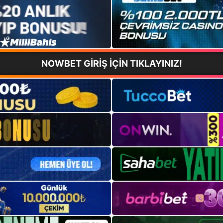
NOWBET GİRİŞ İÇİN TIKLAYINIZ!