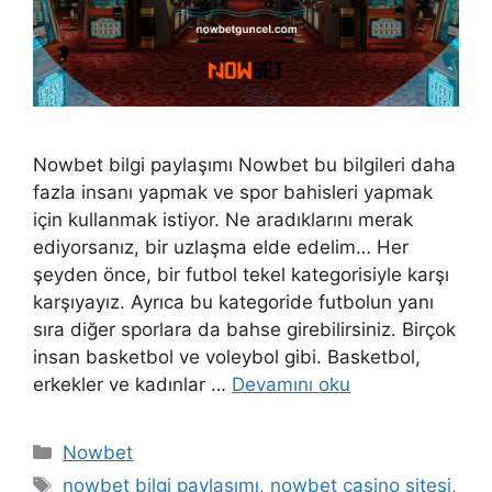
Nowbet bilgi paylaşımı Nowbet bu bilgileri daha
fazla insanı yapmak ve spor bahisleri yapmak
için kullanmak istiyor. Ne aradıklarını merak
ediyorsanız, bir uzlaşma elde edelim… Her
şeyden önce, bir futbol tekel kategorisiyle karşı
karşıyayız. Ayrıca bu kategoride futbolun yanı
sıra diğer sporlara da bahse girebilirsiniz. Birçok
insan basketbol ve voleybol gibi. Basketbol,
erkekler ve kadınlar …
Devamını oku
Kategoriler
Nowbet
Etiketler
nowbet bilgi paylaşımı
,
nowbet casino sitesi
,