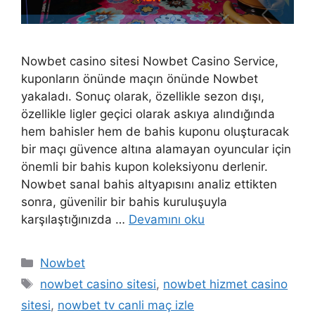
Nowbet casino sitesi Nowbet Casino Service,
kuponların önünde maçın önünde Nowbet
yakaladı. Sonuç olarak, özellikle sezon dışı,
özellikle ligler geçici olarak askıya alındığında
hem bahisler hem de bahis kuponu oluşturacak
bir maçı güvence altına alamayan oyuncular için
önemli bir bahis kupon koleksiyonu derlenir.
Nowbet sanal bahis altyapısını analiz ettikten
sonra, güvenilir bir bahis kuruluşuyla
karşılaştığınızda …
Devamını oku
Kategoriler
Nowbet
Etiketler
nowbet casino sitesi
,
nowbet hizmet casino
sitesi
,
nowbet tv canli maç izle