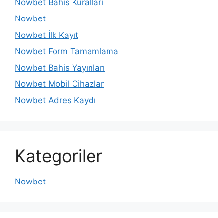
Nowbet Bahis Kuralları
Nowbet
Nowbet İlk Kayıt
Nowbet Form Tamamlama
Nowbet Bahis Yayınları
Nowbet Mobil Cihazlar
Nowbet Adres Kaydı
Kategoriler
Nowbet