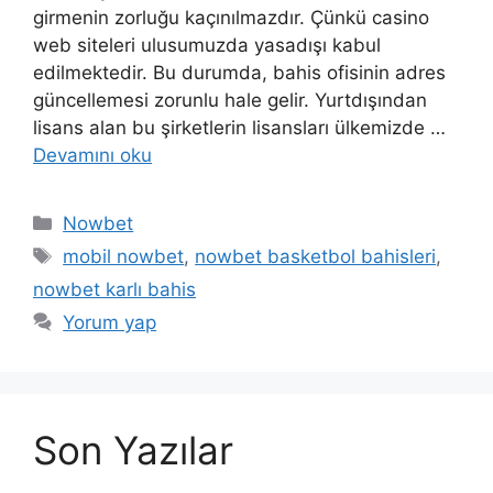
girmenin zorluğu kaçınılmazdır. Çünkü casino
web siteleri ulusumuzda yasadışı kabul
edilmektedir. Bu durumda, bahis ofisinin adres
güncellemesi zorunlu hale gelir. Yurtdışından
lisans alan bu şirketlerin lisansları ülkemizde …
Devamını oku
Kategoriler
Nowbet
Etiketler
mobil nowbet
,
nowbet basketbol bahisleri
,
nowbet karlı bahis
Yorum yap
Son Yazılar