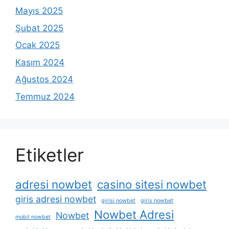
Mayıs 2025
Şubat 2025
Ocak 2025
Kasım 2024
Ağustos 2024
Temmuz 2024
Etiketler
adresi nowbet
casino sitesi nowbet
giris adresi nowbet
girisi nowbet
giris nowbet
Nowbet Adresi
Nowbet
mobil nowbet