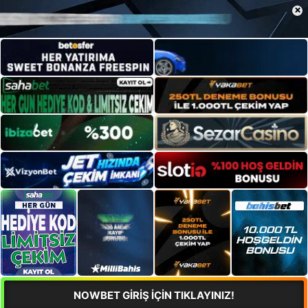
×
NOWBET GİRİŞ İÇİN TIKLAYINIZ!