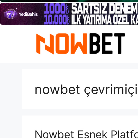
İçeriğe
atla
nowbet çevrimiçi
Nowbet Esnek Platf