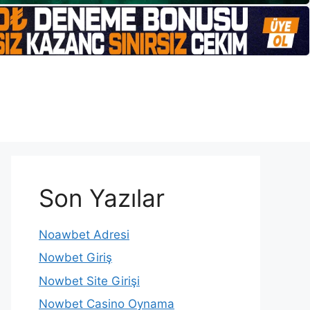
Son Yazılar
Noawbet Adresi
Nowbet Giriş
Nowbet Site Girişi
Nowbet Casino Oynama