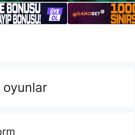
 oyunlar
orm