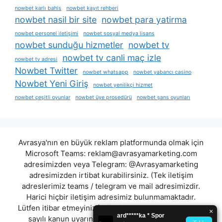
nowbet karlı bahis
nowbet kayıt rehberi
nowbet nasil bir site
nowbet para yatirma
nowbet personel i̇letişimi
nowbet sosyal medya lisans
nowbet sunduğu hizmetler
nowbet tv
nowbet tv canli maç izle
nowbet tv adresi
Nowbet Twitter
nowbet whatsapp
nowbet yabancı casino
Nowbet Yeni Giriş
nowbet yenilikçi hizmet
nowbet çeşitli oyunlar
nowbet üye prosedürü
nowbet şans oyunları
Avrasya'nın en büyük reklam platformunda olmak için
Microsoft Teams:
reklam@avrasyamarketing.com
adresimizden veya Telegram: @Avrasyamarketing
adresimizden irtibat kurabilirsiniz. (Tek iletişim
adreslerimiz teams / telegram ve mail adresimizdir.
Harici hiçbir iletişim adresimiz bulunmamaktadır.
Lütfen itibar etmeyiniz.) Türkiye yasalarına göre 7258
sayılı kanun uyarınca yasa dışı bahis oynamanın