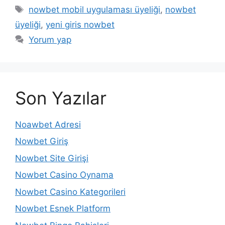
Etiketler
nowbet mobil uygulaması üyeliği
,
nowbet
üyeliği
,
yeni giris nowbet
Yorum yap
Son Yazılar
Noawbet Adresi
Nowbet Giriş
Nowbet Site Girişi
Nowbet Casino Oynama
Nowbet Casino Kategorileri
Nowbet Esnek Platform