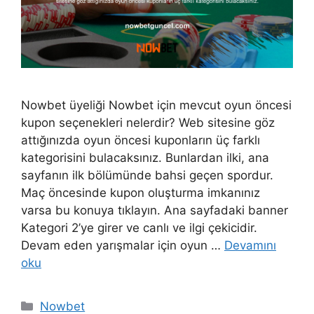
Nowbet üyeliği Nowbet için mevcut oyun öncesi
kupon seçenekleri nelerdir? Web sitesine göz
attığınızda oyun öncesi kuponların üç farklı
kategorisini bulacaksınız. Bunlardan ilki, ana
sayfanın ilk bölümünde bahsi geçen spordur.
Maç öncesinde kupon oluşturma imkanınız
varsa bu konuya tıklayın. Ana sayfadaki banner
Kategori 2’ye girer ve canlı ve ilgi çekicidir.
Devam eden yarışmalar için oyun …
Devamını
oku
Kategoriler
Nowbet