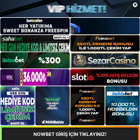
×
NOWBET GİRİŞ İÇİN TIKLAYINIZ!