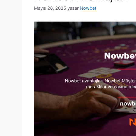
Mayıs 28, 2025
yazar
Nowbet