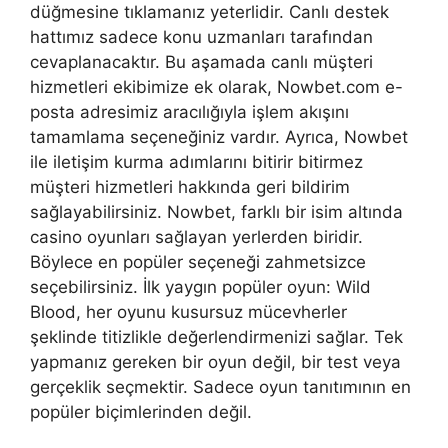
düğmesine tıklamanız yeterlidir. Canlı destek
hattımız sadece konu uzmanları tarafından
cevaplanacaktır. Bu aşamada canlı müşteri
hizmetleri ekibimize ek olarak, Nowbet.com e-
posta adresimiz aracılığıyla işlem akışını
tamamlama seçeneğiniz vardır. Ayrıca, Nowbet
ile iletişim kurma adımlarını bitirir bitirmez
müşteri hizmetleri hakkında geri bildirim
sağlayabilirsiniz. Nowbet, farklı bir isim altında
casino oyunları sağlayan yerlerden biridir.
Böylece en popüler seçeneği zahmetsizce
seçebilirsiniz. İlk yaygın popüler oyun: Wild
Blood, her oyunu kusursuz mücevherler
şeklinde titizlikle değerlendirmenizi sağlar. Tek
yapmanız gereken bir oyun değil, bir test veya
gerçeklik seçmektir. Sadece oyun tanıtımının en
popüler biçimlerinden değil.