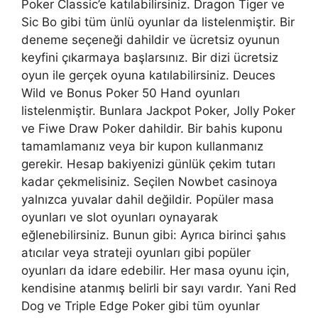
Poker Classic’e katılabilirsiniz. Dragon Tiger ve
Sic Bo gibi tüm ünlü oyunlar da listelenmiştir. Bir
deneme seçeneği dahildir ve ücretsiz oyunun
keyfini çıkarmaya başlarsınız. Bir dizi ücretsiz
oyun ile gerçek oyuna katılabilirsiniz. Deuces
Wild ve Bonus Poker 50 Hand oyunları
listelenmiştir. Bunlara Jackpot Poker, Jolly Poker
ve Fiwe Draw Poker dahildir. Bir bahis kuponu
tamamlamanız veya bir kupon kullanmanız
gerekir. Hesap bakiyenizi günlük çekim tutarı
kadar çekmelisiniz. Seçilen Nowbet casinoya
yalnızca yuvalar dahil değildir. Popüler masa
oyunları ve slot oyunları oynayarak
eğlenebilirsiniz. Bunun gibi: Ayrıca birinci şahıs
atıcılar veya strateji oyunları gibi popüler
oyunları da idare edebilir. Her masa oyunu için,
kendisine atanmış belirli bir sayı vardır. Yani Red
Dog ve Triple Edge Poker gibi tüm oyunlar