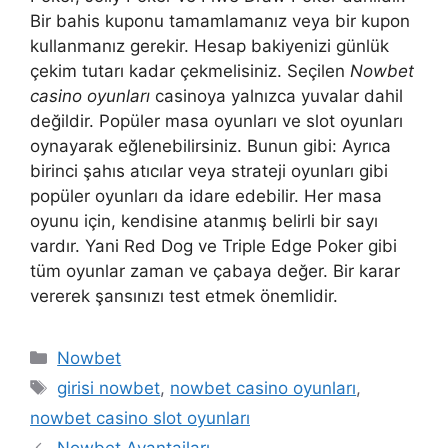
Bir bahis kuponu tamamlamanız veya bir kupon
kullanmanız gerekir. Hesap bakiyenizi günlük
çekim tutarı kadar çekmelisiniz. Seçilen
Nowbet
casino oyunları
casinoya yalnızca yuvalar dahil
değildir. Popüler masa oyunları ve slot oyunları
oynayarak eğlenebilirsiniz. Bunun gibi: Ayrıca
birinci şahıs atıcılar veya strateji oyunları gibi
popüler oyunları da idare edebilir. Her masa
oyunu için, kendisine atanmış belirli bir sayı
vardır. Yani Red Dog ve Triple Edge Poker gibi
tüm oyunlar zaman ve çabaya değer. Bir karar
vererek şansınızı test etmek önemlidir.
Kategoriler
Nowbet
Etiketler
girisi nowbet
,
nowbet casino oyunları
,
nowbet casino slot oyunları
Nowbet Avantajları