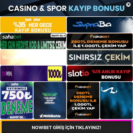
×
NOWBET GİRİŞ İÇİN TIKLAYINIZ!