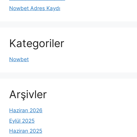
Nowbet Adres Kaydı
Kategoriler
Nowbet
Arşivler
Haziran 2026
Eylül 2025
Haziran 2025